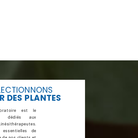
LECTIONNONS
R
DES PLANTES
ratoire est le
ts dédiés aux
inésithérapeutes.
 essentielles de
 de nos clients et