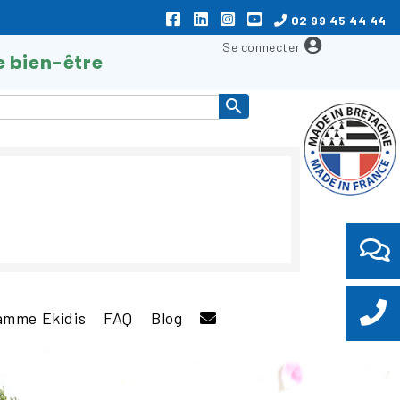
02 99 45 44 44
e bien-être

amme Ekidis
FAQ
Blog