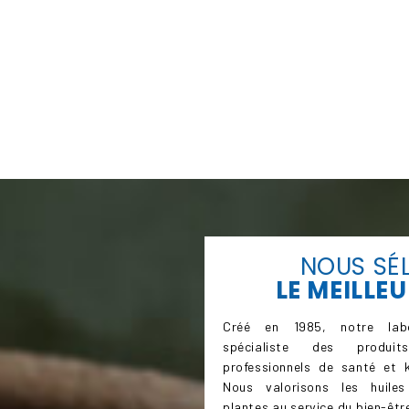
NOUS SÉ
LE
MEILLEU
Créé en 1985, notre labo
spécialiste des produi
professionnels de santé et k
Nous valorisons les huiles
plantes au service du bien-être