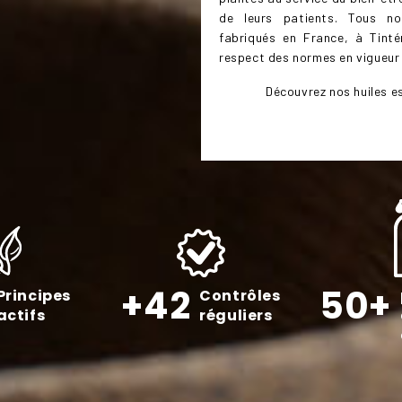
de leurs patients. Tous n
fabriqués en France, à Tinté
respect des normes en vigueur 
Découvrez nos huiles es
+42
50+
Principes
Contrôles
actifs
réguliers