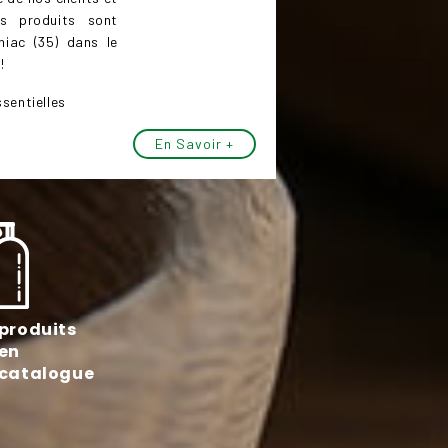
os produits sont
niac (35) dans le
!
sentielles
En Savoir +
produits
en
catalogue