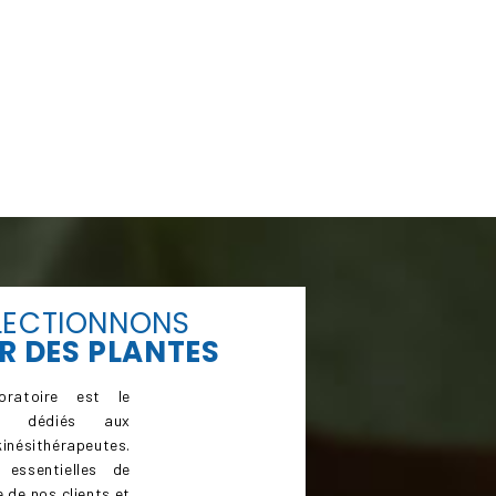
LECTIONNONS
R
DES PLANTES
ratoire est le
ts dédiés aux
inésithérapeutes.
 essentielles de
 de nos clients et