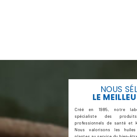
NOUS SÉ
LE
MEILLEU
Créé en 1985, notre labo
spécialiste des produi
professionnels de santé et k
Nous valorisons les huiles
plantes au service du bien-être