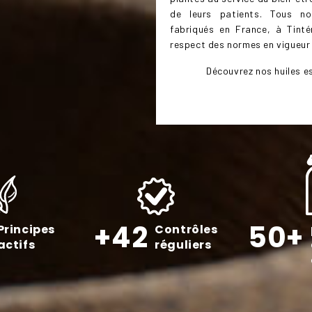
de leurs patients. Tous n
fabriqués en France, à Tinté
respect des normes en vigueur 
Découvrez nos huiles es
+42
50+
Principes
Contrôles
actifs
réguliers