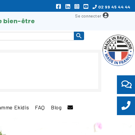
02 99 45 44 44
e bien-être

amme Ekidis
FAQ
Blog