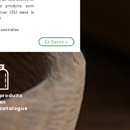
os produits sont
niac (35) dans le
!
sentielles
En Savoir +
produits
en
catalogue