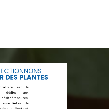
LECTIONNONS
R
DES PLANTES
ratoire est le
ts dédiés aux
inésithérapeutes.
 essentielles de
 de nos clients et