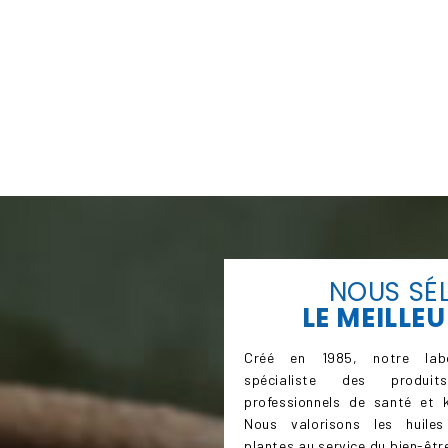
NOUS SÉ
LE
MEILLEU
Créé en 1985, notre labo
spécialiste des produi
professionnels de santé et k
Nous valorisons les huiles
plantes au service du bien-être