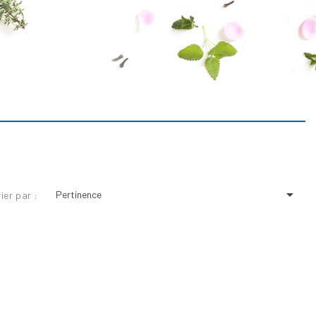

Pertinence
rier par :