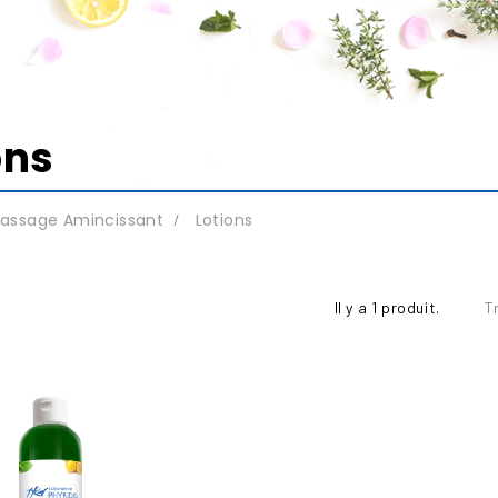
ons
assage Amincissant
Lotions
Il y a 1 produit.
T