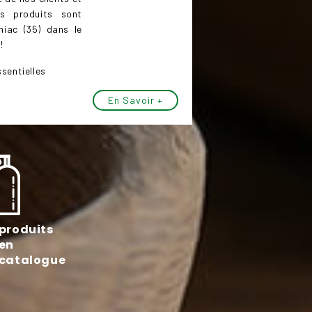
os produits sont
niac (35) dans le
!
sentielles
En Savoir +
produits
en
catalogue