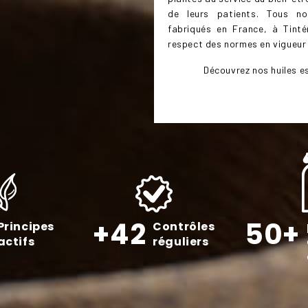
de leurs patients. Tous n
fabriqués en France, à Tinté
respect des normes en vigueur 
Découvrez nos huiles es
+42
50+
Principes
Contrôles
actifs
réguliers