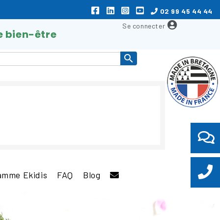
02 99 45 44 44
e bien-être

amme Ekidis
FAQ
Blog