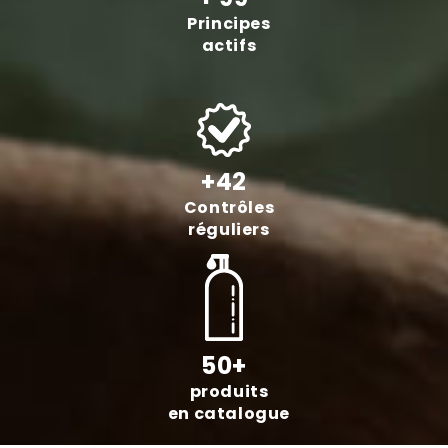
Principes
actifs
+42
Contrôles
réguliers
50+
produits
en catalogue